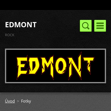
EDMONT
ROCK
Úvod
>
Fotky