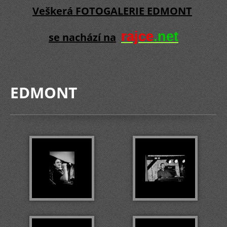
Veškerá FOTOGALERIE EDMONT
rajce
.net
se nachází na
EDMONT